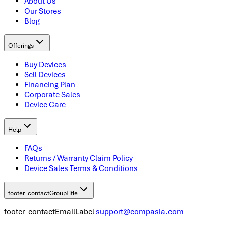
About Us
Our Stores
Blog
Offerings
Buy Devices
Sell Devices
Financing Plan
Corporate Sales
Device Care
Help
FAQs
Returns / Warranty Claim Policy
Device Sales Terms & Conditions
footer_contactGroupTitle
footer_contactEmailLabel
support@compasia.com