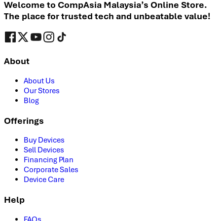
Welcome to CompAsia Malaysia’s Online Store.
The place for trusted tech and unbeatable value!
About
About Us
Our Stores
Blog
Offerings
Buy Devices
Sell Devices
Financing Plan
Corporate Sales
Device Care
Help
FAQs