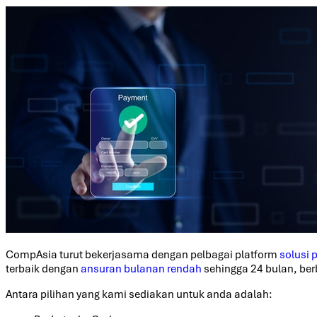
CompAsia turut bekerjasama dengan pelbagai platform
solusi
terbaik dengan
ansuran bulanan rendah
sehingga 24 bulan, ber
Antara pilihan yang kami sediakan untuk anda adalah: