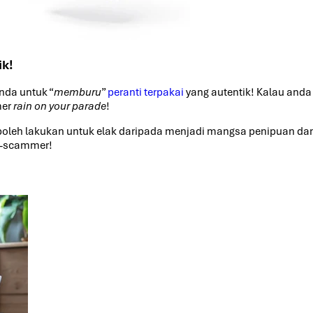
ik!
nda untuk “
memburu
”
peranti terpakai
yang autentik! Kalau anda 
mer
rain on your parade
!
nda boleh lakukan untuk elak daripada menjadi mangsa penipuan 
as-scammer!