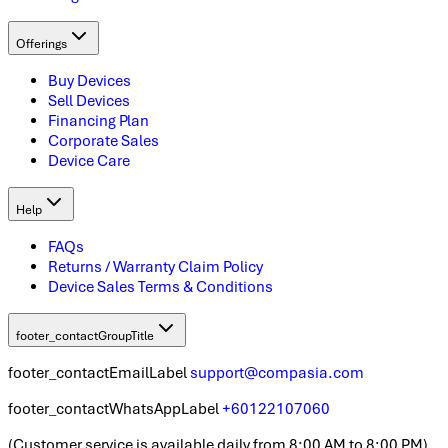
Offerings
Buy Devices
Sell Devices
Financing Plan
Corporate Sales
Device Care
Help
FAQs
Returns / Warranty Claim Policy
Device Sales Terms & Conditions
footer_contactGroupTitle
footer_contactEmailLabel
support@compasia.com
footer_contactWhatsAppLabel
+60122107060
(
Customer service is available daily from 8:00 AM to 8:00 PM
)