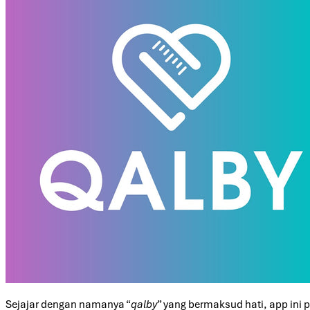
Sejajar dengan namanya “
qalby
” yang bermaksud hati, app ini