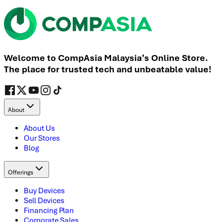
Welcome to CompAsia Malaysia’s Online Store.
The place for trusted tech and unbeatable value!
About
About Us
Our Stores
Blog
Offerings
Buy Devices
Sell Devices
Financing Plan
Corporate Sales